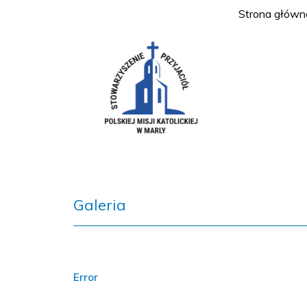
Strona główn
Galeria
Error